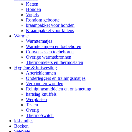
Katten
Honden
Vogels
Rondom geboorte
kraampakket voor honden
Kraampakket voor kittens
Warmte
Warmtematjes
Warmtelampen en toebehoren
Couveuses en toebehoren
Overige warmtebronnen
Thermometers en thermostaten
Hygiëne & huisvesting
Arterieklemmen
Onderleggers en trainingsmatjes
Verband en wonden
Reinigingsmiddelen en ontsmetting
hartslag knuffels
Werpkisten
Testen
Overig
ThermoSwitch
id-bandjes
Boeken
Sale
Sale