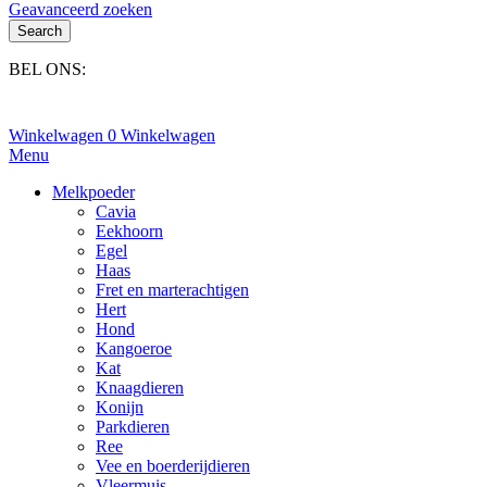
Geavanceerd zoeken
Search
BEL ONS:
+31(0)6-245 25 734
Winkelwagen
0
Winkelwagen
Menu
Melkpoeder
Cavia
Eekhoorn
Egel
Haas
Fret en marterachtigen
Hert
Hond
Kangoeroe
Kat
Knaagdieren
Konijn
Parkdieren
Ree
Vee en boerderijdieren
Vleermuis