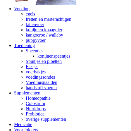
Voeding
egels
fretten en marterachtigen
kittenvoer
konijn en knaagdier
kangoeroe / wallaby
puppyvoer
Toediening
Speentjes
konijnenspeentjes
Spuitjes en pipetten
Flesjes
voerbakjes
voedingssondes
Voedingsnaalden
hands off voeren
Supplementen
Homeopathie
Colostrum
Nutridrops
Probiotica
overige supplementen
Medicatie
Voor fokkers