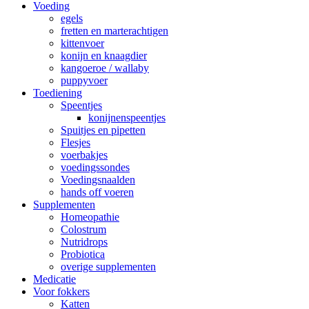
Voeding
egels
fretten en marterachtigen
kittenvoer
konijn en knaagdier
kangoeroe / wallaby
puppyvoer
Toediening
Speentjes
konijnenspeentjes
Spuitjes en pipetten
Flesjes
voerbakjes
voedingssondes
Voedingsnaalden
hands off voeren
Supplementen
Homeopathie
Colostrum
Nutridrops
Probiotica
overige supplementen
Medicatie
Voor fokkers
Katten