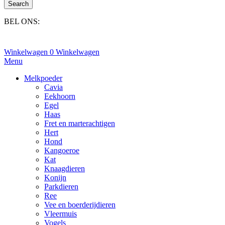
Search
BEL ONS:
+31(0)6-245 25 734
Winkelwagen
0
Winkelwagen
Menu
Melkpoeder
Cavia
Eekhoorn
Egel
Haas
Fret en marterachtigen
Hert
Hond
Kangoeroe
Kat
Knaagdieren
Konijn
Parkdieren
Ree
Vee en boerderijdieren
Vleermuis
Vogels