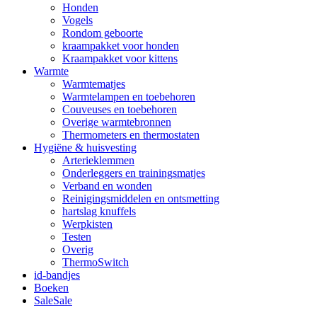
Honden
Vogels
Rondom geboorte
kraampakket voor honden
Kraampakket voor kittens
Warmte
Warmtematjes
Warmtelampen en toebehoren
Couveuses en toebehoren
Overige warmtebronnen
Thermometers en thermostaten
Hygiëne & huisvesting
Arterieklemmen
Onderleggers en trainingsmatjes
Verband en wonden
Reinigingsmiddelen en ontsmetting
hartslag knuffels
Werpkisten
Testen
Overig
ThermoSwitch
id-bandjes
Boeken
Sale
Sale