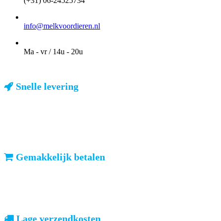
(+31) 06-24525734
EMAIL
info@melkvoordieren.nl
OPENINGSTIJDEN VOOR AFHALEN
Ma - vr / 14u - 20u
Snelle levering
ma-vr: voor 23u besteld, dezelfde dag verzonden
We weten dat u haast heeft. Doordeweeks kunt u het pakketje de
volgende dag al verwachten. Ook in België!
Gemakkelijk betalen
vooruitbetalen of iDeal, mrCash, Sofort en Paypal
Zodra uw betaling is ontvangen, sturen wij u de bestelling.
Lage verzendkosten