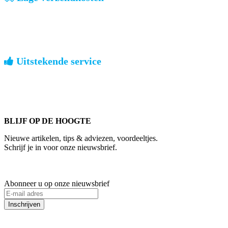
geen verrassingen achteraf
Nederland: €4,95 | België: €7,95 | Europa: vanaf €13,00
Uitstekende service
ouderwets kennis van zaken
We weten hoe het is om een jong groot te brengen. Ook buiten
kantoortijden staan we voor u klaar.
BLIJF OP DE HOOGTE
Nieuwe artikelen, tips & adviezen, voordeeltjes.
Schrijf je in voor onze nieuwsbrief.
Abonneer u op onze nieuwsbrief
Inschrijven